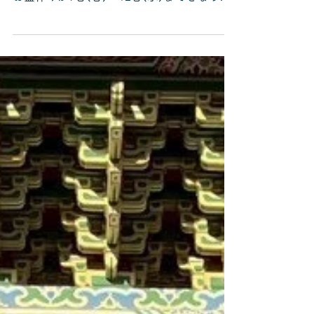
2・第4日曜日がお休みとなります。 また、
お盆休みが9日(日)～12日(水)までとなって
おります。 皆様には、ご迷惑おかけいたし
ますが、 ご理解の程よろしくお願いいたし
ます🙇‍♂️🙇‍♀️ 猛暑日が続いておりますが、暑さ
に負けず頑張りましょう💪 ※最近、寝違え
になっている方が多くなっております🚨
皆様もクーラーとの冷えなどで気を付けてく
ださい！ 今月もよろしくお願いします！