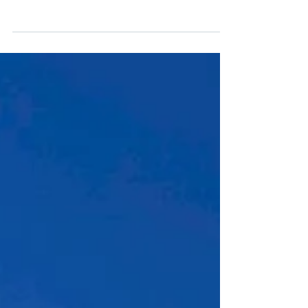
こんにちは！ スタッフの谷です😊 5月はGW
もありましたが、皆さんはどこかお出かけさ
れましたか？ 私はGWではありませんが、
日帰りで横浜まで行ってきました🚅 中華街
で食べ歩きをしたり🥟野球観戦をしたり️⚾と
なかなかの弾丸ツアーでした 6月に入り、台
風が来たり、雨の日が続いたりと、 梅雨ら
しいお天気になってきましたね️☔ 日によっ
て気温差があったり湿度の高いジメジメした
気候の影響もあってか 足がつりやすくなっ
たりギックリ腰などの 急な痛みになられる
方が増えております⚠ 体調を崩したり症状
が強く出たりする前に ぜひお身体のメンテ
ナンスをしてこの時期を元気に乗り越えてい
きましょう💪 最後に7月の休診日をお知らせ
致します よろしくお願い致します